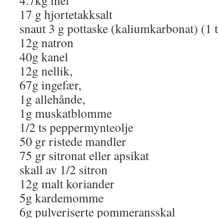
4.7kg mel
17 g hjortetakksalt
snaut 3 g pottaske (kaliumkarbonat) (1 t
12g natron
40g kanel
12g nellik,
67g ingefær,
1g allehånde,
1g muskatblomme
1/2 ts peppermynteolje
50 gr ristede mandler
75 gr sitronat eller apsikat
skall av 1/2 sitron
12g malt koriander
5g kardemomme
6g pulveriserte pommeransskal