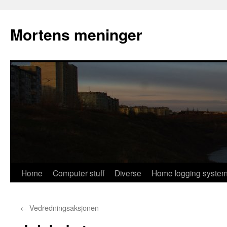
Mortens meninger
Skip
Home
Computer stuff
Diverse
Home logging syste
to
←
Vedredningsaksjonen
content