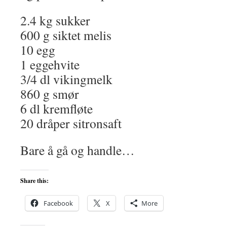
2.4 kg sukker
600 g siktet melis
10 egg
1 eggehvite
3/4 dl vikingmelk
860 g smør
6 dl kremfløte
20 dråper sitronsaft
Bare å gå og handle…
Share this:
Facebook
X
More