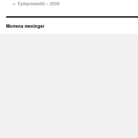
←
Eplepressetid – 2009
Mortens meninger