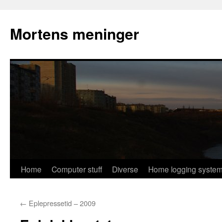
Mortens meninger
Skip
Home
Computer stuff
Diverse
Home logging syste
to
←
Eplepressetid – 2009
content