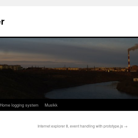
r
Home logging system
Musikk
Internet explorer 8, event handling with prototype.js
→