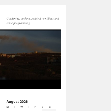
Gardening, cooking, political ramblings and
some programming
August 2026
M
T
W
T
F
S
S