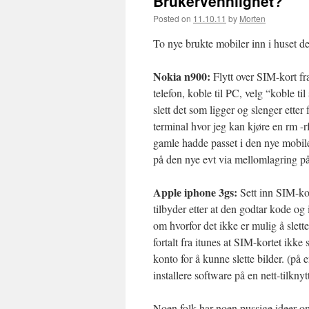
Brukervennlighet?
Posted on
11.10.11
by
Morten
To nye brukte mobiler inn i huset de
Nokia n900:
Flytt over SIM-kort f
telefon, koble til PC, velg “koble 
slett det som ligger og slenger etter 
terminal hvor jeg kan kjøre en rm -rf
gamle hadde passet i den nye mobile
på den nye evt via mellomlagring på
Apple iphone 3gs:
Sett inn SIM-kor
tilbyder etter at den godtar kode og
om hvorfor det ikke er mulig å slette
fortalt fra itunes at SIM-kortet ikke 
konto for å kunne slette bilder. (på
installere software på en nett-tilkn
Noen folk har noen pussige ideer 