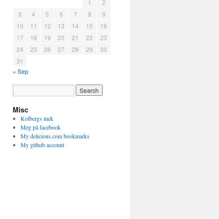
1
2
3
4
5
6
7
8
9
10
11
12
13
14
15
16
17
18
19
20
21
22
23
24
25
26
27
28
29
30
31
« Sep
Misc
Kolbergs mek
Meg på facebook
My delicious.com bookmarks
My github account