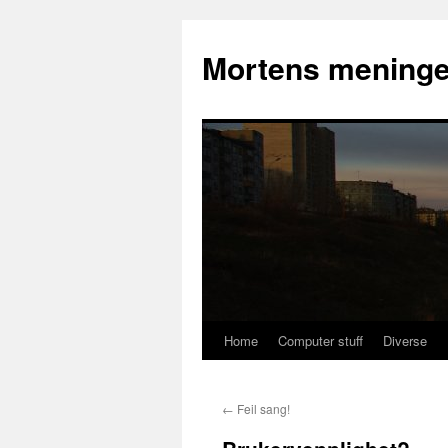
Mortens meninge
Home
Computer stuff
Diverse
Skip
to
←
Feil sang!
content