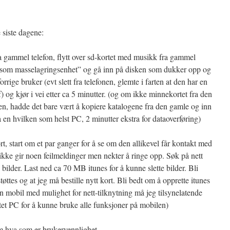
 siste dagene:
ra gammel telefon, flytt over sd-kortet med musikk fra gammel
til som masselagringsenhet” og gå inn på disken som dukker opp og
forrige bruker (evt slett fra telefonen, glemte i farten at den har en
) og kjør i vei etter ca 5 minutter. (og om ikke minnekortet fra den
n, hadde det bare vært å kopiere katalogene fra den gamle og inn
 en hvilken som helst PC, 2 minutter ekstra for dataoverføring)
t, start om et par ganger for å se om den allikevel får kontakt med
 ikke gir noen feilmeldinger men nekter å ringe opp. Søk på nett
 bilder. Last ned ca 70 MB itunes for å kunne slette bilder. Bli
støttes og at jeg må bestille nytt kort. Bli bedt om å opprette itunes
 en mobil med mulighet for nett-tilknytning må jeg tilsynelatende
yttet PC for å kunne bruke alle funksjoner på mobilen)
om hva som er brukervennlighet…